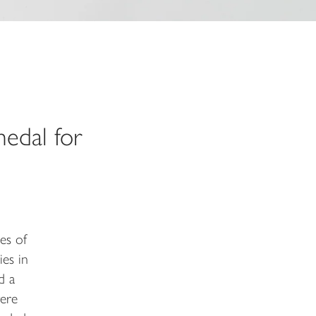
medal for
es of
es in
d a
ere