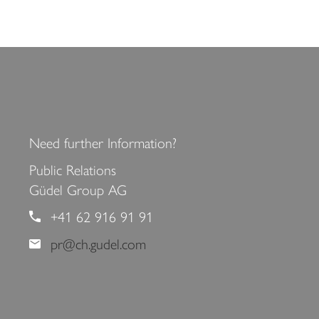
Need further Information?
Public Relations
Güdel Group AG
+41 62 916 91 91
pr@ch.gudel.com