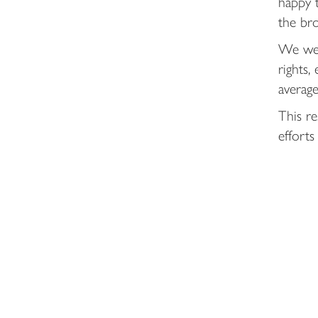
happy t
the bro
We wer
rights,
average
This re
efforts