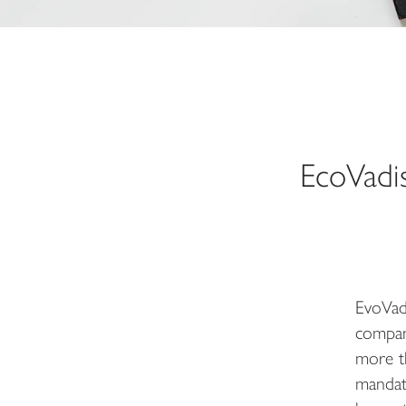
EcoVadis
EvoVadi
compan
more th
mandat